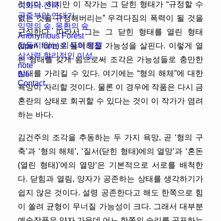
것이다. 하지만 이 작가는 그 닫힌 형태가 “규정할 수
이화의 전략
공중부양 연대기
없는 것을 규정해버리는” 우격다짐의 폭력이 될 것을
익명의 숲, 몽환의 숲
근심한다. 따라서 그는 그 닫힌 형태를 열린 형태
Anonymous Forest
잠들지 않는 의식의 정원
(open form)로 풀어헤칠 가능성을 살핀다. 이렇게 열
상상력 합리적인 이성
린 형태를 갖게 됨으로써 조각은 가능성들로 충만한
note
상태를 가리킬 수 있다. 여기에는 “형의 해체”에 대한
Bio
Contact
욕망이 자리할 것이다. 물론 이 경우에 작품은 다시 금
혼란의 상태로 회귀할 수 있다는 것이 이 작가가 염려
하는 바다.
김건주의 조각을 추동하는 두 가지 욕망, 곧 ‘형의 구
축’과 ‘형의 해체’, ‘질서(닫힌 형태)에의 열망’과 ‘혼돈
(열린 형태)’에의 열망‘은 기본적으로 서로를 배척한
다. 닫힘과 열림, 양자가 공존하는 상태를 생각하기가
쉽지 않은 것이다. 설령 공존한다고 해도 한쪽으로 힘
이 쏠려 균형이 무너질 가능성이 크다. 그래서 대부분
예술작품은 양자 가운데 어느 한쪽의 승리를 공표하는