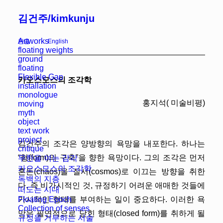
김건주/kimkunju
Artworks
한글
English
floating weights
ground
floating
Flexible Gap
카오스모스의 조각학
installation
monologue
홍지석( 미술비평)
moving
myth
object
text work
project
김건주의 조각은 양방향의 욕망을 내포한다. 하나는
critique
“형(form)의 구축”을 향한 욕망이다. 그의 조각은 먼저
무한을 여는 감각
카오스모스의 조각학
혼돈(chaos)을 질서(cosmos)로 이끄는 방향을 취한
독백의 지층
다. 즉 비가시적인 것, 규정하기 어려운 애매한 것들에
떠도는 시대
Floating Epoch
가시적인 형태를 부여하는 일이 중요하다. 이러한 욕
Collection of senses
망은 필연적으로 닫힌 형태(closed form)를 취하게 될
규정을 거부하는 서술